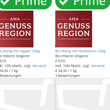
io Honig mit Ingwer 250g
Bio Honig mit Himbeeren 250g
o Imkerei Stögerer
Bio Imkerei Stögerer
8
,
59
€ 8
,
59
kl. 10% MwSt., zzgl.
Versand
Inkl. 10% MwSt., zzgl.
Versand
34
,
36
/ 1 kg
€ 34
,
36
/ 1 kg
Bewertungen
3
Bewertungen