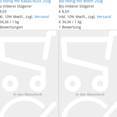
io Honig mit Kakao-Nuss 250g
Bio Honig mit Mohn 250g
o Imkerei Stögerer
Bio Imkerei Stögerer
8
,
59
€ 8
,
59
kl. 10% MwSt., zzgl.
Versand
Inkl. 10% MwSt., zzgl.
Versand
34
,
36
/ 1 kg
€ 34
,
36
/ 1 kg
Bewertungen
1
Bewertung
In den Warenkorb
In den Warenkorb