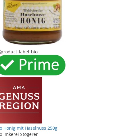
io Honig mit Haselnuss 250g
o Imkerei Stögerer