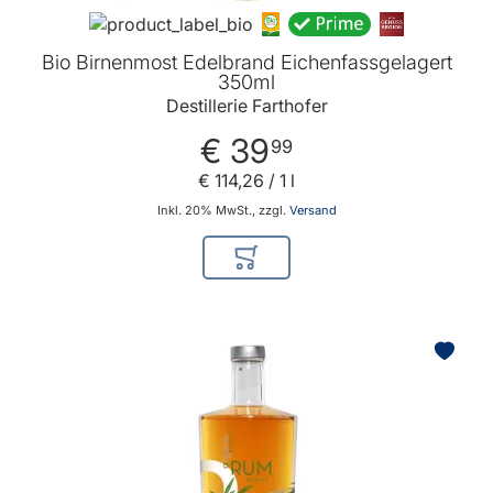
Bio Birnenmost Edelbrand Eichenfassgelagert
350ml
Destillerie Farthofer
€ 39
99
€ 114
,
26
/ 1 l
Inkl. 20% MwSt., zzgl.
Versand
In den Warenkorb