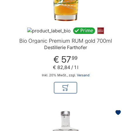
Bio Organic Premium RUM gold 700ml
Destillerie Farthofer
€ 57
99
€ 82
,
84
/ 1 l
Inkl. 20% MwSt., zzgl.
Versand
In den Warenkorb
BELIEBT