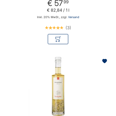
€ 57
99
€ 82
,
84
/ 1 l
Inkl. 20% MwSt., zzgl.
Versand
3
In den Warenkorb