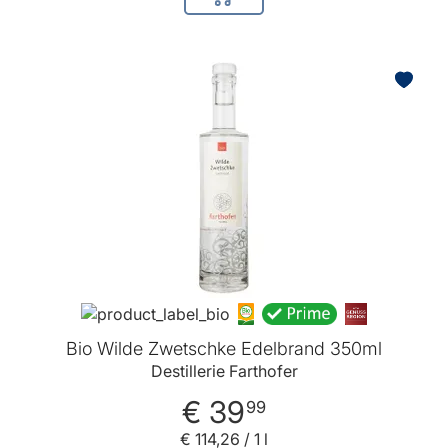
In den Warenkorb
Bio Wilde Zwetschke Edelbrand 350ml
Destillerie Farthofer
€ 39
99
€ 114
,
26
/ 1 l