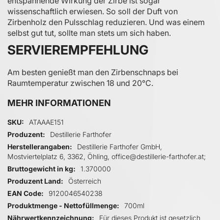
entspannende Wirkung der Zirbe ist sogar
wissenschaftlich erwiesen. So soll der Duft von
Zirbenholz den Pulsschlag reduzieren. Und was einem
selbst gut tut, sollte man stets um sich haben.
SERVIEREMPFEHLUNG
Am besten genießt man den Zirbenschnaps bei
Raumtemperatur zwischen 18 und 20°C.
MEHR INFORMATIONEN
Mehr Informationen
SKU
ATAAAE151
Produzent
Destillerie Farthofer
Herstellerangaben
Destillerie Farthofer GmbH,
Mostviertelplatz 6, 3362, Öhling, office@destillerie-farthofer.at;
Bruttogewicht in kg
1.370000
Produzent Land
Österreich
EAN Code
9120046540238
Produktmenge - Nettofüllmenge
700ml
Nährwertkennzeichnung
Für dieses Produkt ist gesetzlich