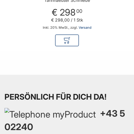
Tannhaeuser Schmiede
€ 298
00
€ 298
,
00
/ 1 Stk
Inkl. 20% MwSt., zzgl.
Versand
In den Warenkorb
PERSÖNLICH FÜR DICH DA!
+43 5
02240