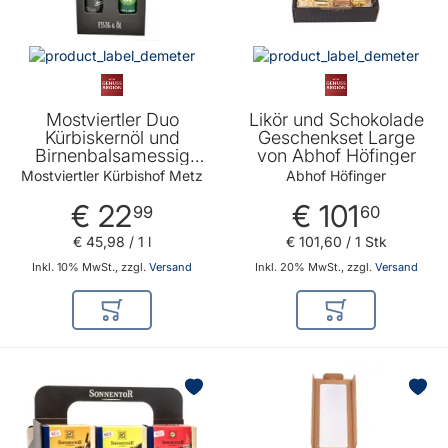
Mostviertler Duo
Likör und Schokolade
Kürbiskernöl und
Geschenkset Large
Birnenbalsamessig
von Abhof Höfinger
2x250ml -
Mostviertler Kürbishof Metz
Abhof Höfinger
Geschenkidee für Salat
€ 22
€ 101
Liebhaber
99
60
€ 45
,
98
/ 1 l
€ 101
,
60
/ 1 Stk
Inkl. 10% MwSt., zzgl.
Versand
Inkl. 20% MwSt., zzgl.
Versand
In den Warenkorb
In den Warenkor