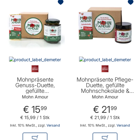
Mohnpräsente
Mohnpräsente Pflege-
Genuss-Duette,
Duette, gefüllte
gefüllte
Mohnschokolade &
Mohnschokolade &
Mohnöl- Hautcreme
Mohn Amour
Mohn Amour
Mohnpesto von Mohn
100 ml von Mohn
€ 15
€ 21
Amour
Amour
99
99
€ 15
,
99
/ 1 Stk
€ 21
,
99
/ 1 Stk
Inkl. 10% MwSt., zzgl.
Versand
Inkl. 10% MwSt., zzgl.
Versand