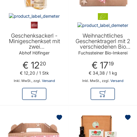
Geschenksackerl -
Weihnachtliches
Minigeschenkset mit
Geschenktragerl mit 2
zwei
verschiedenen Bio
Premiumprodukten ist
Honigen 2 x 250g -
Abhof Höfinger
Fuchssteiner Bio-Imkerei
ein originelles Präsent
Geschenkidee für
€ 12
€ 17
für jeden Anlass von
Honigliebhaber von
20
19
Abhof Höfinger
Fuchssteiner Bio
€ 12
,
20
/ 1 Stk
€ 34
,
38
/ 1 kg
Imkerei
Inkl. MwSt., zzgl.
Versand
Inkl. MwSt., zzgl.
Versand
In den Warenkorb
In den Warenkor