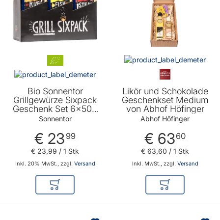
Bio Sonnentor
Likör und Schokolade
Grillgewürze Sixpack
Geschenkset Medium
Geschenk Set 6x50g
von Abhof Höfinger
von Sonnentor -
Sonnentor
Abhof Höfinger
Geschenkidee für alle
€ 23
€ 63
Grillmeister unter euch
99
60
€ 23
,
99
/ 1 Stk
€ 63
,
60
/ 1 Stk
Inkl. 20% MwSt., zzgl.
Versand
Inkl. MwSt., zzgl.
Versand
In den Warenkorb
In den Warenkor