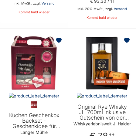
€ 93
,
30
/ 1 l
Inkl. MwSt., zzgl.
Versand
Inkl. 20% MwSt., zzgl.
Versand
Kommt bald wieder
Kommt bald wieder
BELIEBT
Original Rye Whisky
JH 700ml inklusive
Kuchen Geschenkox
Gutschein von der
Backset -
Whiskyerlebniswelt
Whiskyerlebniswelt J. Haider
Geschenkidee für
Haider - Geschenkidee
Kuchen Liebhaber und
Langer Mühle
€ 78
für Whisky Liebhaber
99