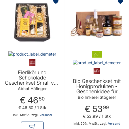
Eierlikör und
Schokolade
Bio Geschenkset mit
Geschenkset Small von
Honigprodukten -
Abhof Höfinger
Abhof Höfinger
Geschenkidee für
jeden der Honig liebt
Bio Imkerei Stögerer
€ 46
50
€ 53
99
€ 46
,
50
/ 1 Stk
Inkl. MwSt., zzgl.
Versand
€ 53
,
99
/ 1 Stk
Inkl. 20% MwSt., zzgl.
Versand