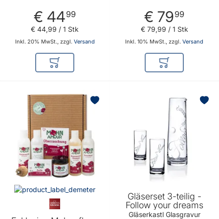
€ 44
€ 79
99
99
€ 44
,
99
/ 1 Stk
€ 79
,
99
/ 1 Stk
Inkl. 20% MwSt., zzgl.
Versand
Inkl. 10% MwSt., zzgl.
Versand
In den Warenkorb
In den Warenkor
BELIEBT
Gläserset 3-teilig -
Follow your dreams
Gläserkastl Glasgravur