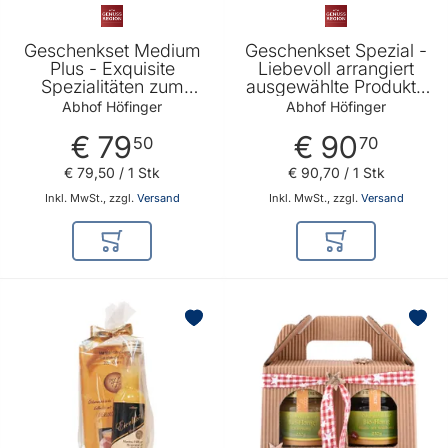
Geschenkset Medium
Geschenkset Spezial -
Plus - Exquisite
Liebevoll arrangiert
Spezialitäten zum
ausgewählte Produkte
Genießen und ein
zum Genießen und
Abhof Höfinger
Abhof Höfinger
besonderes Präsent für
Pflegen von Abhof
€ 79
€ 90
jede Gelegenheit von
Höfinger
50
70
Abhof Höfinger
€ 79
,
50
/ 1 Stk
€ 90
,
70
/ 1 Stk
Inkl. MwSt., zzgl.
Versand
Inkl. MwSt., zzgl.
Versand
In den Warenkorb
In den Warenkor