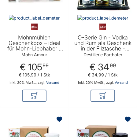
Mohnmühlen
O-Serie Gin - Vodka
Geschenkbox – ideal
und Rum als Geschenk
für Mohn-Liebhaber –
in der Filztasche -
Mohn Amour
Geschenkidee für Gin -
Mohn Amour
Destillerie Farthofer
Vodka oder Rum
€ 105
€ 34
Liebhaber und
99
99
Genießer
€ 105
,
99
/ 1 Stk
€ 34
,
99
/ 1 Stk
Inkl. 20% MwSt., zzgl.
Versand
Inkl. 20% MwSt., zzgl.
Versand
In den Warenkorb
In den Warenkor