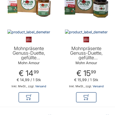
Mohnpräsente
Mohnpräsente
Genuss-Duette,
Genuss-Duette,
gefüllte
gefüllte
Mohnschokolade &
Mohnschokolade &
Mohn Amour
Mohn Amour
Fruchtaufstrich mit
BIO Cremehonig mit
€ 14
€ 15
Marille und Mohn von
Mohn von Mohn
99
99
Mohn Amour
Amour
€ 14
,
99
/ 1 Stk
€ 15
,
99
/ 1 Stk
Inkl. MwSt., zzgl.
Versand
Inkl. MwSt., zzgl.
Versand
In den Warenkorb
In den Warenkor