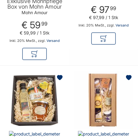
Exklusive Mohnpflege
Box von Mohn Amour
€ 97
99
Mohn Amour
€ 97
,
99
/ 1 Stk
€ 59
99
Inkl. 20% MwSt., zzgl.
Versand
€ 59
,
99
/ 1 Stk
In den Warenkor
Inkl. 20% MwSt., zzgl.
Versand
In den Warenkorb