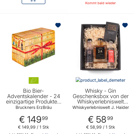
In den Warenkorb
Kommt bald wieder
BELIEBT
BELIEBT
Bio Bier-
Whisky - Gin
Adventskalender - 24
Geschenksbox von der
einzigartige Produkte -
Whiskyerlebniswelt
perfektes Geschenk für
Haider
Bruckners ErzBräu
Whiskyerlebniswelt J. Haider
Bierliebhaber von
€ 149
€ 58
Bruckners ErzBräu
99
99
€ 149
,
99
/ 1 Stk
€ 58
,
99
/ 1 Stk