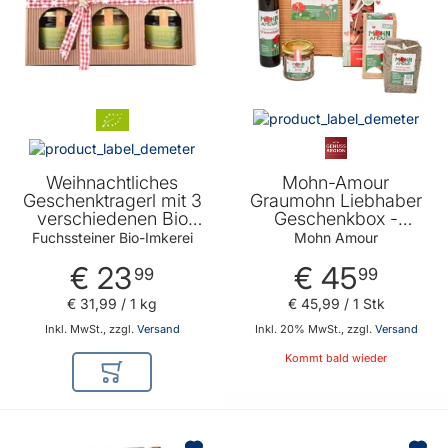
Weihnachtliches
Mohn-Amour
Geschenktragerl mit 3
Graumohn Liebhaber
verschiedenen Bio
Geschenkbox -
Honigen 3 x 250g -
Geschenkidee für
Fuchssteiner Bio-Imkerei
Mohn Amour
Geschenkidee für
Mohn Liebhaber von
€ 23
€ 45
Honigliebhaber von
Mohn Amour
99
99
Fuchssteiner Bio
€ 31
,
99
/ 1 kg
€ 45
,
99
/ 1 Stk
Imkerei
Inkl. MwSt., zzgl.
Versand
Inkl. 20% MwSt., zzgl.
Versand
Kommt bald wieder
In den Warenkorb