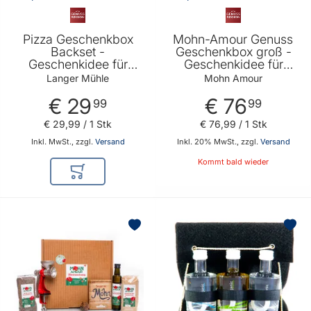
Pizza Geschenkbox
Mohn-Amour Genuss
Backset -
Geschenkbox groß -
Geschenkidee für
Geschenkidee für
Pizza Liebhaber
Mohn Liebhaber von
Langer Mühle
Mohn Amour
Mohn Amour
€ 29
€ 76
99
99
€ 29
,
99
/ 1 Stk
€ 76
,
99
/ 1 Stk
Inkl. MwSt., zzgl.
Versand
Inkl. 20% MwSt., zzgl.
Versand
Kommt bald wieder
In den Warenkorb