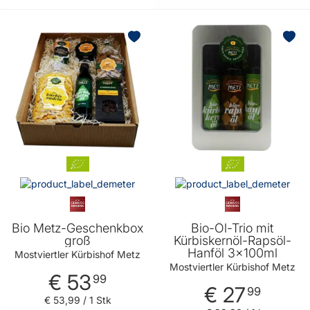
Bio Metz-Geschenkbox
Bio-Öl-Trio mit
groß
Kürbiskernöl-Rapsöl-
Hanföl 3x100ml
Mostviertler Kürbishof Metz
Mostviertler Kürbishof Metz
€ 53
99
€ 27
99
€ 53
,
99
/ 1 Stk