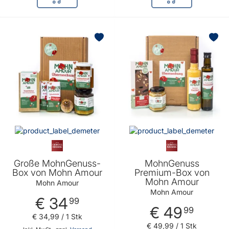
In den Warenkorb
In den Warenkor
Große MohnGenuss-
MohnGenuss
Box von Mohn Amour
Premium-Box von
Mohn Amour
Mohn Amour
Mohn Amour
€ 34
99
€ 49
99
€ 34
,
99
/ 1 Stk
€ 49
,
99
/ 1 Stk