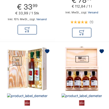
Hobbybäcker
€ 33
99
€ 112
,
84
/ 1 l
Inkl. MwSt., zzgl.
Versand
€ 33
,
99
/ 1 Stk
Inkl. 10% MwSt., zzgl.
Versand
1
In den Warenkorb
In den Warenkor