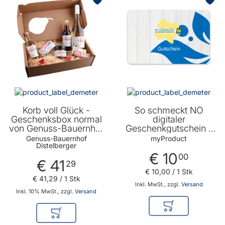
Korb voll Glück -
So schmeckt NÖ
Geschenksbox normal
digitaler
von Genuss-Bauernhof
Geschenkgutschein -
Distelberger
E-Mail Versand
Genuss-Bauernhof
myProduct
Distelberger
€ 10
00
€ 41
29
€ 10
,
00
/ 1 Stk
€ 41
,
29
/ 1 Stk
Inkl. MwSt., zzgl.
Versand
Inkl. 10% MwSt., zzgl.
Versand
In den Warenkor
In den Warenkorb