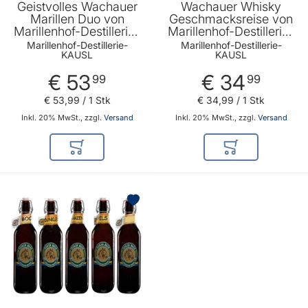
Geistvolles Wachauer
Wachauer Whisky
Marillen Duo von
Geschmacksreise von
Marillenhof-Destillerie-
Marillenhof-Destillerie-
KAUSL
KAUSL
Marillenhof-Destillerie-
Marillenhof-Destillerie-
KAUSL
KAUSL
€ 53
€ 34
99
99
€ 53
,
99
/ 1 Stk
€ 34
,
99
/ 1 Stk
Inkl. 20% MwSt., zzgl.
Versand
Inkl. 20% MwSt., zzgl.
Versand
In den Warenkorb
In den Warenkor