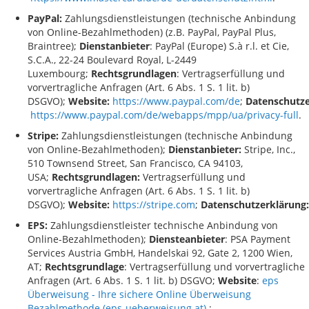
PayPal:
Zahlungsdienstleistungen (technische Anbindung
von Online-Bezahlmethoden) (z.B. PayPal, PayPal Plus,
Braintree);
Dienstanbieter
: PayPal (Europe) S.à r.l. et Cie,
S.C.A., 22-24 Boulevard Royal, L-2449
Luxembourg;
Rechtsgrundlagen
: Vertragserfüllung und
vorvertragliche Anfragen (Art. 6 Abs. 1 S. 1 lit. b)
DSGVO);
Website:
https://www.paypal.com/de
;
Datenschutze
https://www.paypal.com/de/webapps/mpp/ua/privacy-full
.
Stripe:
Zahlungsdienstleistungen (technische Anbindung
von Online-Bezahlmethoden);
Dienstanbieter:
Stripe, Inc.,
510 Townsend Street, San Francisco, CA 94103,
USA;
Rechtsgrundlagen:
Vertragserfüllung und
vorvertragliche Anfragen (Art. 6 Abs. 1 S. 1 lit. b)
DSGVO);
Website:
https://stripe.com
;
Datenschutzerklärung:
EPS
:
Zahlungsdienstleister technische Anbindung von
Online-Bezahlmethoden);
Diensteanbieter
: PSA Payment
Services Austria GmbH, Handelskai 92, Gate 2, 1200 Wien,
AT;
Rechtsgrundlage
: Vertragserfüllung und vorvertragliche
Anfragen (Art. 6 Abs. 1 S. 1 lit. b) DSGVO;
Website
:
eps
Überweisung - Ihre sichere Online Überweisung
Bezahlmethode (eps-ueberweisung.at)
;