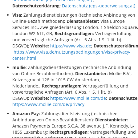
Datenschutzerklärung:
Datenschutz (eps-ueberweisung.at)
Visa:
Zahlungsdienstleistungen (technische Anbindung von
Online-Bezahlmethoden);
Dienstanbieter:
Visa Europe
Services Inc., Zweigniederlassung London, 1 Sheldon Square,
London W2 6TT, GB;
Rechtsgrundlagen:
Vertragserfüllung
und vorvertragliche Anfragen (Art. 6 Abs. 1 S. 1 lit. b)
DSGVO);
Website:
https://www.visa.de
;
Datenschutzerklärun
https://www.visa.de/nutzungsbedingungen/visa-privacy-
center.html
.
mollie
: Zahlungsdienstleistungen (technische Anbindung
von Online-Bezahlmethoden);
Dienstanbieter:
Mollie B.V.,
Keizersgracht 126 in 1015 CW Amsterdam,
Niederlande.;
Rechtsgrundlagen:
Vertragserfüllung und
vorvertragliche Anfragen (Art. 6 Abs. 1 S. 1 lit. b)
DSGVO);
Website
:
https://www.mollie.com/de
;
Datenschutze
https://www.mollie.com/de/privacy
Amazon Pay:
Zahlungsdientsleistung (technischee
Anbindung von Onine-Bezahldiensten);
Dienstanbieter:
Amazon Payments Europe S.C.A. 38 avenue J.F. Kennedy, L-
1855 Luxemburg
;
Rechtsgrundlagen:
Vertragserfüllung und