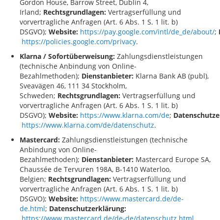
Gordon House, Barrow Street, Dublin 4,
Irland;
Rechtsgrundlagen:
Vertragserfüllung und
vorvertragliche Anfragen (Art. 6 Abs. 1 S. 1 lit. b)
DSGVO);
Website:
https://pay.google.com/intl/de_de/about/
;
https://policies.google.com/privacy
.
Klarna / Sofortüberweisung:
Zahlungsdienstleistungen
(technische Anbindung von Online-
Bezahlmethoden);
Dienstanbieter:
Klarna Bank AB (publ),
Sveavägen 46, 111 34 Stockholm,
Schweden;
Rechtsgrundlagen:
Vertragserfüllung und
vorvertragliche Anfragen (Art. 6 Abs. 1 S. 1 lit. b)
DSGVO);
Website
:
https://www.klarna.com/de
;
Datenschutze
https://www.klarna.com/de/datenschutz
.
Mastercard
:
Zahlungsdienstleistungen (technische
Anbindung von Online-
Bezahlmethoden);
Dienstanbieter:
Mastercard Europe SA,
Chaussée de Tervuren 198A, B-1410 Waterloo,
Belgien;
Rechtsgrundlagen:
Vertragserfüllung und
vorvertragliche Anfragen (Art. 6 Abs. 1 S. 1 lit. b)
DSGVO);
Website
:
https://www.mastercard.de/de-
de.html
;
Datenschutzerklärung:
https://www.mastercard.de/de-de/datenschutz.html
.