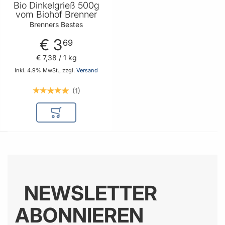
Bio Dinkelgrieß 500g
vom Biohof Brenner
Brenners Bestes
€ 3
69
€ 7
,
38
/ 1 kg
Inkl. 4.9% MwSt., zzgl.
Versand
1
In den Warenkorb
NEWSLETTER
ABONNIEREN