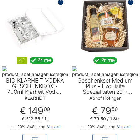
BIO KLARHEIT VODKA
Geschenkset Medium
GESCHENKBOX -
Plus - Exquisite
700ml Klarheit Vodka,
Spezialitäten zum
2 stylische Gläser und
Genießen und ein
KLARHEIT
Abhof Höfinger
Steineiswürfel
besonderes Präsent für
€ 149
€ 79
jede Gelegenheit von
00
50
Abhof Höfinger
€ 212
,
86
/ 1 l
€ 79
,
50
/ 1 Stk
Inkl. 20% MwSt., zzgl.
Versand
Inkl. 20% MwSt., zzgl.
Versand