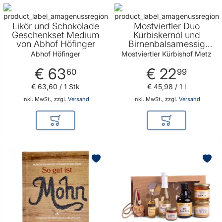
Likör und Schokolade
Mostviertler Duo
Geschenkset Medium
Kürbiskernöl und
von Abhof Höfinger
Birnenbalsamessig
2x250ml -
Abhof Höfinger
Mostviertler Kürbishof Metz
Geschenkidee für Salat
€ 63
€ 22
Liebhaber
60
99
€ 63
,
60
/ 1 Stk
€ 45
,
98
/ 1 l
Inkl. MwSt., zzgl.
Versand
Inkl. MwSt., zzgl.
Versand
In den Warenkorb
In den Warenkor
BELIEBT