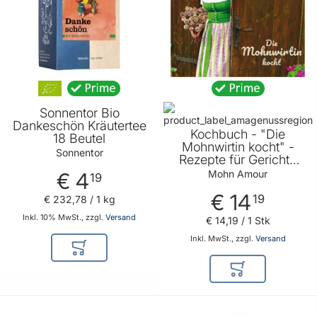
Sonnentor Bio
Dankeschön Kräutertee
Kochbuch - "Die
18 Beutel
Mohnwirtin kocht" -
Sonnentor
Rezepte für Gerichte
mit Mohn von Mohn
Mohn Amour
€ 4
19
Amour
€ 14
19
€ 232
,
78
/ 1 kg
Inkl. 10% MwSt., zzgl.
Versand
€ 14
,
19
/ 1 Stk
Inkl. MwSt., zzgl.
Versand
In den Warenkorb
In den Warenkor
BELIEBT