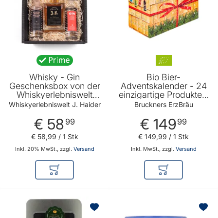
Whisky - Gin
Bio Bier-
Geschenksbox von der
Adventskalender - 24
Whiskyerlebniswelt
einzigartige Produkte -
Haider
perfektes Geschenk für
Whiskyerlebniswelt J. Haider
Bruckners ErzBräu
Bierliebhaber von
€ 58
€ 149
Bruckners ErzBräu
99
99
€ 58
,
99
/ 1 Stk
€ 149
,
99
/ 1 Stk
Inkl. 20% MwSt., zzgl.
Versand
Inkl. MwSt., zzgl.
Versand
In den Warenkorb
In den Warenkor