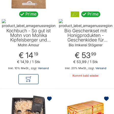
Kochbuch - So gut ist
Bio Geschenkset mit
Mohn von Monika
Honigprodukten -
Kipfelsberger und
Geschenkidee für
Rosemarie
jeden der Honig liebt
Mohn Amour
Bio Imkerei Stögerer
Neuwiesinger -
€ 14
€ 53
Rezepte für Gerichte
19
99
mit Mohn von Mohn
€ 14
,
19
/ 1 Stk
€ 53
,
99
/ 1 Stk
Amour
Inkl. 10% MwSt., zzgl.
Versand
Inkl. 20% MwSt., zzgl.
Versand
Kommt bald wieder
In den Warenkorb
BELIEBT
BELIEBT