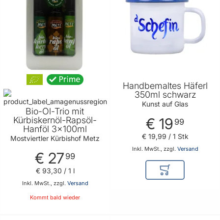
Handbemaltes Häferl
350ml schwarz
Kunst auf Glas
Bio-Öl-Trio mit
Kürbiskernöl-Rapsöl-
€ 19
99
Hanföl 3x100ml
€ 19
,
99
/ 1 Stk
Mostviertler Kürbishof Metz
Inkl. MwSt., zzgl.
Versand
€ 27
99
€ 93
,
30
/ 1 l
In den Warenkor
Inkl. MwSt., zzgl.
Versand
Kommt bald wieder