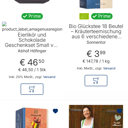
Bio Glückstee 18 Beutel
– Kräuterteemischung
Eierlikör und
aus 6 verschiedenen
Schokolade
Kräutern von Sonnentor
Sonnentor
Geschenkset Small von
Abhof Höfinger
Abhof Höfinger
€ 3
99
€ 46
50
€ 147
,
78
/ 1 kg
Inkl. MwSt., zzgl.
Versand
€ 46
,
50
/ 1 Stk
Inkl. 20% MwSt., zzgl.
Versand
In den Warenkor
In den Warenkorb
BELIEBT