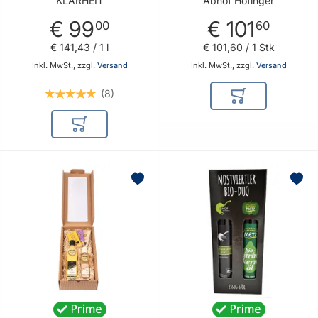
KLARHEIT
Abhof Höfinger
in Austria - Organic -
€ 99
€ 101
Vegan - 10fach
00
60
destilliert in der
€ 141
,
43
/ 1 l
€ 101
,
60
/ 1 Stk
Kupferkolonne
Inkl. MwSt., zzgl.
Versand
Inkl. MwSt., zzgl.
Versand
8
In den Warenkor
In den Warenkorb
BELIEBT