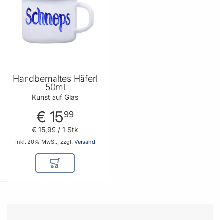
Handbemaltes Häferl
50ml
Kunst auf Glas
€ 15
99
€ 15
,
99
/ 1 Stk
Inkl. 20% MwSt., zzgl.
Versand
In den Warenkorb