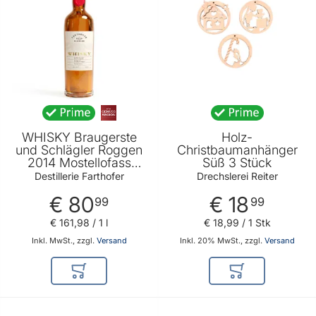
WHISKY Braugerste
Holz-
und Schlägler Roggen
Christbaumanhänger
2014 Mostellofass
Süß 3 Stück
gelagert 500ml
Destillerie Farthofer
Drechslerei Reiter
€ 80
€ 18
99
99
€ 161
,
98
/ 1 l
€ 18
,
99
/ 1 Stk
Inkl. MwSt., zzgl.
Versand
Inkl. 20% MwSt., zzgl.
Versand
In den Warenkorb
In den Warenkor