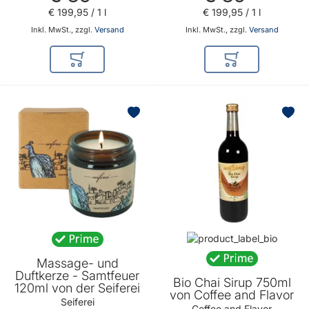
€ 199
,
95
/ 1 l
€ 199
,
95
/ 1 l
Inkl. MwSt., zzgl.
Versand
Inkl. MwSt., zzgl.
Versand
In den Warenkorb
In den Warenkor
Massage- und
Duftkerze - Samtfeuer
Bio Chai Sirup 750ml
120ml von der Seiferei
von Coffee and Flavor
Seiferei
Coffee and Flavor