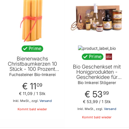
PRODUKTEIGENSCHAFT
Bienenwachs
Christbaumkerzen 10
Bio Geschenkset mit
Stück - 100 Prozent
Honigprodukten -
reines Bienenwachs -
Fuchssteiner Bio-Imkerei
Geschenkidee für
Verbreitet einen
jeden der Honig liebt
Bio Imkerei Stögerer
€ 11
angenehmen Duft von
09
Fuchssteiner Bio-
€ 53
99
€ 11
,
09
/ 1 Stk
Imkerei
Inkl. MwSt., zzgl.
Versand
€ 53
,
99
/ 1 Stk
Inkl. MwSt., zzgl.
Versand
Kommt bald wieder
Kommt bald wieder