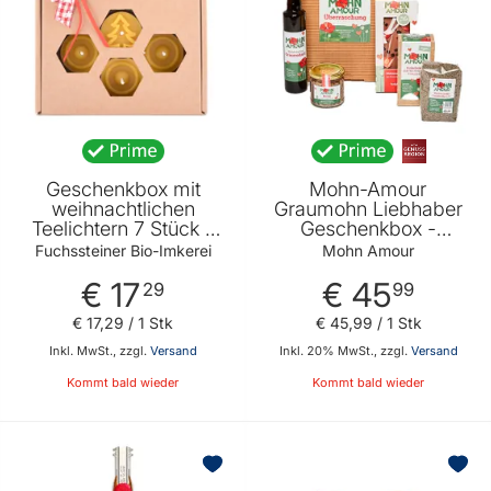
Geschenkbox mit
Mohn-Amour
weihnachtlichen
Graumohn Liebhaber
Teelichtern 7 Stück -
Geschenkbox -
100 Prozent reines
Geschenkidee für
Fuchssteiner Bio-Imkerei
Mohn Amour
Bienenwachs -
Mohn Liebhaber von
€ 17
€ 45
Verbreitet einen
Mohn Amour
29
99
angenehmen Duft von
€ 17
,
29
/ 1 Stk
€ 45
,
99
/ 1 Stk
Fuchssteiner Bio-
Imkerei
Inkl. MwSt., zzgl.
Versand
Inkl. 20% MwSt., zzgl.
Versand
Kommt bald wieder
Kommt bald wieder
BELIEBT