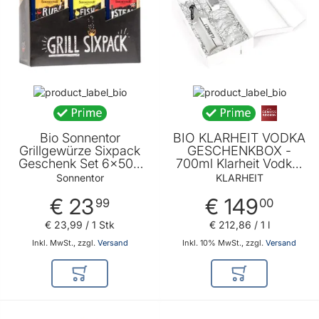
Bio Sonnentor
BIO KLARHEIT VODKA
Grillgewürze Sixpack
GESCHENKBOX -
Geschenk Set 6x50g
700ml Klarheit Vodka,
von Sonnentor -
2 stylische Gläser und
Sonnentor
KLARHEIT
Geschenkidee für alle
Steineiswürfel
€ 23
€ 149
Grillmeister unter euch
99
00
€ 23
,
99
/ 1 Stk
€ 212
,
86
/ 1 l
Inkl. MwSt., zzgl.
Versand
Inkl. 10% MwSt., zzgl.
Versand
In den Warenkorb
In den Warenkor