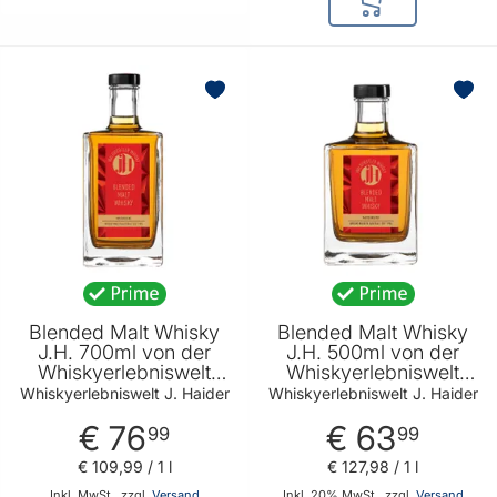
In den Warenkor
BELIEBT
Blended Malt Whisky
Blended Malt Whisky
J.H. 700ml von der
J.H. 500ml von der
Whiskyerlebniswelt
Whiskyerlebniswelt
Haider
Haider
Whiskyerlebniswelt J. Haider
Whiskyerlebniswelt J. Haider
€ 76
€ 63
99
99
€ 109
,
99
/ 1 l
€ 127
,
98
/ 1 l
Inkl. MwSt., zzgl.
Versand
Inkl. 20% MwSt., zzgl.
Versand