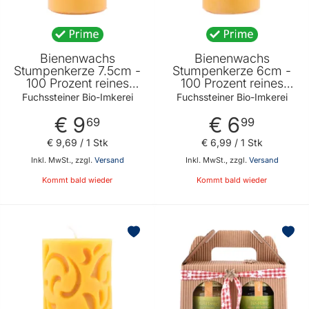
Bienenwachs
Bienenwachs
Stumpenkerze 7.5cm -
Stumpenkerze 6cm -
100 Prozent reines
100 Prozent reines
Bienenwachs -
Bienenwachs -
Fuchssteiner Bio-Imkerei
Fuchssteiner Bio-Imkerei
Verbreitet einen
Verbreitet einen
€ 9
€ 6
angenehmen Duft von
angenehmen Duft von
69
99
Fuchssteiner Bio-
Fuchssteiner Bio-
€ 9
,
69
/ 1 Stk
€ 6
,
99
/ 1 Stk
Imkerei
Imkerei
Inkl. MwSt., zzgl.
Versand
Inkl. MwSt., zzgl.
Versand
Kommt bald wieder
Kommt bald wieder