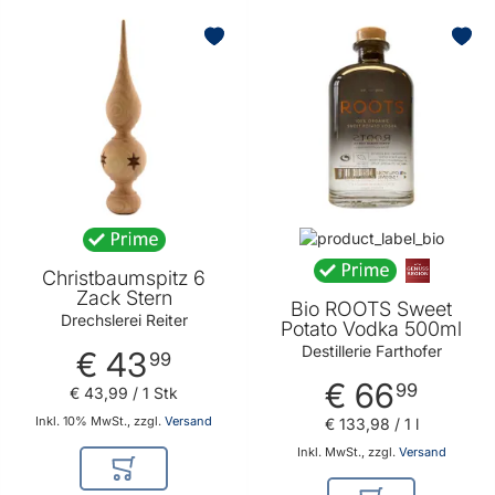
Christbaumspitz 6
Zack Stern
Bio ROOTS Sweet
Drechslerei Reiter
Potato Vodka 500ml
Destillerie Farthofer
€ 43
99
€ 66
99
€ 43
,
99
/ 1 Stk
Inkl. 10% MwSt., zzgl.
Versand
€ 133
,
98
/ 1 l
Inkl. MwSt., zzgl.
Versand
In den Warenkorb