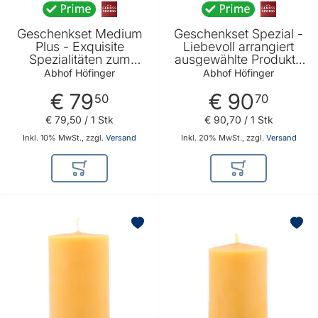
Geschenkset Medium
Geschenkset Spezial -
Plus - Exquisite
Liebevoll arrangiert
Spezialitäten zum
ausgewählte Produkte
Genießen und ein
zum Genießen und
Abhof Höfinger
Abhof Höfinger
besonderes Präsent für
Pflegen von Abhof
€ 79
€ 90
jede Gelegenheit von
Höfinger
50
70
Abhof Höfinger
€ 79
,
50
/ 1 Stk
€ 90
,
70
/ 1 Stk
Inkl. 10% MwSt., zzgl.
Versand
Inkl. 20% MwSt., zzgl.
Versand
In den Warenkorb
In den Warenkor