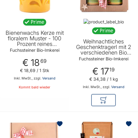
Bienenwachs Kerze mit
floralem Muster - 100
Weihnachtliches
Prozent reines
Geschenktragerl mit 2
Bienenwachs -
Fuchssteiner Bio-Imkerei
verschiedenen Bio
Verbreitet einen
Honigen 2 x 250g -
Fuchssteiner Bio-Imkerei
€ 18
angenehmen Duft von
69
Geschenkidee für
Fuchssteiner Bio-
€ 17
Honigliebhaber von
19
€ 18
,
69
/ 1 Stk
Imkerei
Fuchssteiner Bio
Inkl. MwSt., zzgl.
Versand
€ 34
,
38
/ 1 kg
Imkerei
Inkl. MwSt., zzgl.
Versand
Kommt bald wieder
In den Warenkor