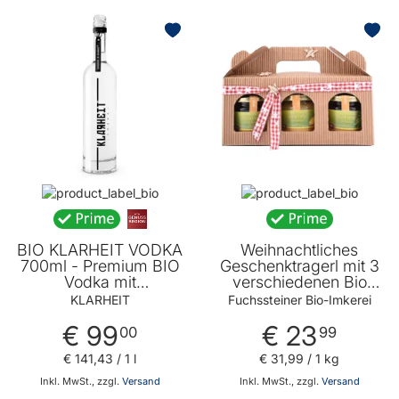
BELIEBT
BIO KLARHEIT VODKA
Weihnachtliches
700ml - Premium BIO
Geschenktragerl mit 3
Vodka mit
verschiedenen Bio
Urgesteinwasser made
Honigen 3 x 250g -
KLARHEIT
Fuchssteiner Bio-Imkerei
in Austria - Organic -
Geschenkidee für
€ 99
€ 23
Vegan - 10fach
Honigliebhaber von
00
99
destilliert in der
Fuchssteiner Bio
€ 141
,
43
/ 1 l
€ 31
,
99
/ 1 kg
Kupferkolonne
Imkerei
Inkl. MwSt., zzgl.
Versand
Inkl. MwSt., zzgl.
Versand