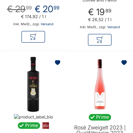
€ 29
€ 20
99
99
€ 19
89
€ 174
,
92
/ 1 l
€ 26
,
52
/ 1 l
Inkl. MwSt., zzgl.
Versand
Inkl. MwSt., zzgl.
Versand
In den Warenkorb
In den Warenkor
Rosé Zweigelt 2023 |
Qualitätswein 2023