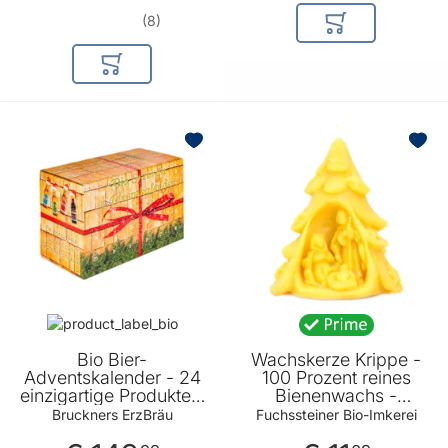
8
In den Warenkor
In den Warenkorb
BELIEBT
Bio Bier-
Wachskerze Krippe -
Adventskalender - 24
100 Prozent reines
einzigartige Produkte -
Bienenwachs -
perfektes Geschenk für
Verbreitet einen
Bruckners ErzBräu
Fuchssteiner Bio-Imkerei
Bierliebhaber von
angenehmen Duft von