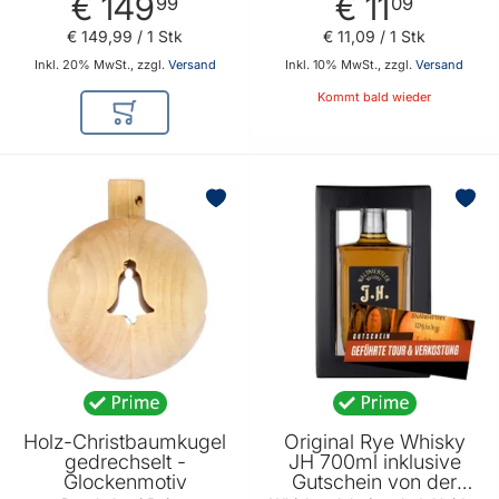
€ 149
€ 11
Bruckners ErzBräu
Fuchssteiner Bio-
99
09
Imkerei
€ 149
,
99
/ 1 Stk
€ 11
,
09
/ 1 Stk
Inkl. 20% MwSt., zzgl.
Versand
Inkl. 10% MwSt., zzgl.
Versand
Kommt bald wieder
In den Warenkorb
BELIEBT
BELIEBT
Holz-Christbaumkugel
Original Rye Whisky
gedrechselt -
JH 700ml inklusive
Glockenmotiv
Gutschein von der