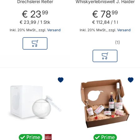
Whiskyerlebniswelt
Drechslerei Reiter
Whiskyerlebniswelt J. Haider
Haider - Geschenkidee
€ 23
€ 78
für Whisky Liebhaber
99
99
€ 23
,
99
/ 1 Stk
€ 112
,
84
/ 1 l
Inkl. 20% MwSt., zzgl.
Versand
Inkl. 20% MwSt., zzgl.
Versand
1
In den Warenkorb
In den Warenkor