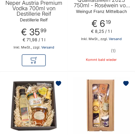
Neper Austria Premium
750ml - Roséwein von
Vodka 700ml von
Weingut Franz
Weingut Franz Mittelbach
Destillerie Reif
Mittelbach
Destillerie Reif
€ 6
19
€ 35
99
€ 8
,
25
/ 1 l
Inkl. MwSt., zzgl.
Versand
€ 71
,
98
/ 1 l
Inkl. MwSt., zzgl.
Versand
1
Kommt bald wieder
In den Warenkorb