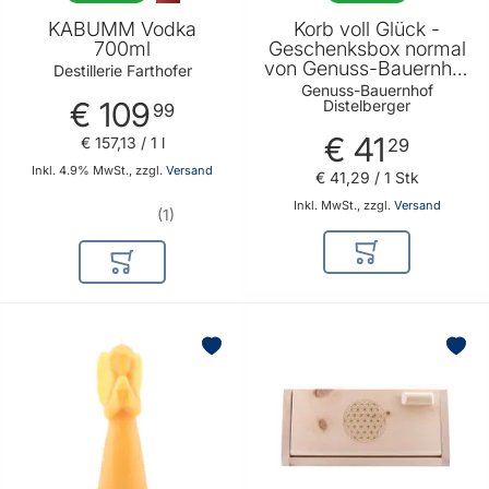
KABUMM Vodka
Korb voll Glück -
700ml
Geschenksbox normal
von Genuss-Bauernhof
Destillerie Farthofer
Distelberger
Genuss-Bauernhof
€ 109
Distelberger
99
€ 41
€ 157
,
13
/ 1 l
29
Inkl. 4.9% MwSt., zzgl.
Versand
€ 41
,
29
/ 1 Stk
Inkl. MwSt., zzgl.
Versand
1
In den Warenkor
In den Warenkorb
BELIEBT