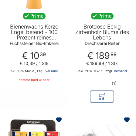
Bienenwachs Kerze
Brotdose Eckig
Engel betend - 100
Zirbenholz Blume des
Prozent reines
Lebens
Bienenwachs -
Fuchssteiner Bio-Imkerei
Drechslerei Reiter
Verbreitet einen
€ 10
€ 189
angenehmen Duft von
39
99
Fuchssteiner Bio-
€ 10
,
39
/ 1 Stk
€ 189
,
99
/ 1 Stk
Imkerei
Inkl. 10% MwSt., zzgl.
Versand
Inkl. 20% MwSt., zzgl.
Versand
Kommt bald wieder
1
In den Warenkor
BELIEBT