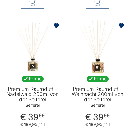
In den Warenkorb
In den Warenkor
Premium Raumduft -
Premium Raumduft -
Nadelwald 200ml von
Weihnacht 200ml von
der Seiferei
der Seiferei
Seiferei
Seiferei
€ 39
€ 39
99
99
€ 199
,
95
/ 1 l
€ 199
,
95
/ 1 l