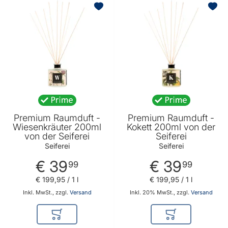
Premium Raumduft -
Premium Raumduft -
Wiesenkräuter 200ml
Kokett 200ml von der
von der Seiferei
Seiferei
Seiferei
Seiferei
€ 39
€ 39
99
99
€ 199
,
95
/ 1 l
€ 199
,
95
/ 1 l
Inkl. MwSt., zzgl.
Versand
Inkl. 20% MwSt., zzgl.
Versand
In den Warenkorb
In den Warenkor