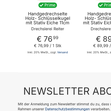
Handgedrechselte
Handgedre
Holz- Schlüsselkugel
Holz- Schlü
mit Stativ Eiche 11cm
mit Stativ Ei
Drechslerei Reiter
Drechslerei
€ 76
€ 8
99
€ 76
,
99
/ 1 Stk
€ 89
,
99
/
Inkl. 20% MwSt., zzgl.
Versand
Inkl. 20% MwSt., 
In den Warenkorb
In
NEWSLETTER ABO
Mit der Anmeldung zum Newsletter stimmst du zu, dass w
Rahmen unserer
Datenschutzbestimmungen
verarbeiten.