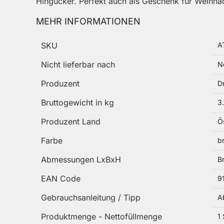
Hingucker. Perfekt auch als Geschenk für Weihna
MEHR INFORMATIONEN
Mehr Informationen
SKU
A
Nicht lieferbar nach
N
Produzent
Dr
Bruttogewicht in kg
3
Produzent Land
Ö
Farbe
b
Abmessungen LxBxH
B
EAN Code
9
Gebrauchsanleitung / Tipp
A
Produktmenge - Nettofüllmenge
1