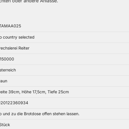
chten oder andere Anlässe.
TAMAA025
o country selected
echslerei Reiter
.150000
sterreich
raun
reite 39cm, Höhe 17,5cm, Tiefe 25cm
120122360934
b und zu die Brotdose offen stehen lassen.
 Stück