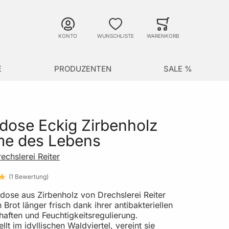
Suche
Minicart
Suche schließen
KONTO
WUNSCHLISTE
WARENKORB
E
PRODUZENTEN
SALE %
dose Eckig Zirbenholz
me des Lebens
echslerei Reiter
1
Bewertung
tdose aus Zirbenholz von Drechslerei Reiter
n Brot länger frisch dank ihrer antibakteriellen
haften und Feuchtigkeitsregulierung.
llt im idyllischen Waldviertel, vereint sie