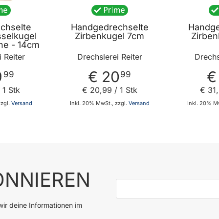
chselte
Handgedrechselte
Handge
sselkugel
Zirbenkugel 7cm
Zirben
che - 14cm
 Reiter
Drechslerei Reiter
Drechs
9
€ 20
€
99
99
 1 Stk
€ 20
,
99
/ 1 Stk
€ 31
,
zzgl.
Versand
Inkl. 20% MwSt., zzgl.
Versand
Inkl. 20% Mw
 den Warenkorb
In den Warenkorb
NNIEREN
E-Mail-Adresse
ir deine Informationen im