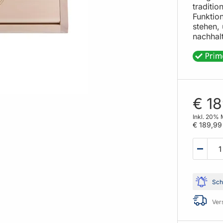
traditio
Funktion
stehen, 
nachhal
€ 1
Inkl. 20% 
€ 189,99
Sch
Ver