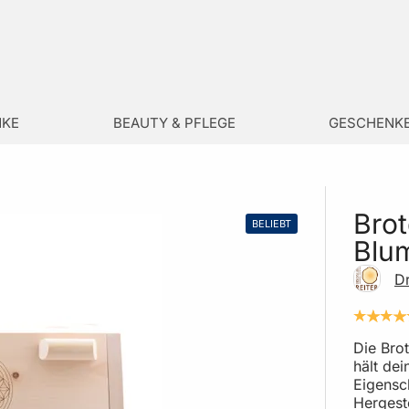
NKE
BEAUTY & PFLEGE
GESCHENK
Brot
BELIEBT
Blu
Dr
Die Bro
hält dei
Eigensc
Hergeste