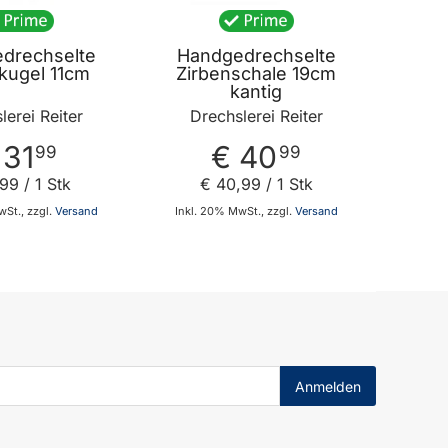
drechselte
Handgedrechselte
kugel 11cm
Zirbenschale 19cm
kantig
lerei Reiter
Drechslerei Reiter
 31
€ 40
99
99
99
/ 1 Stk
€ 40
,
99
/ 1 Stk
St., zzgl.
Versand
Inkl. 20% MwSt., zzgl.
Versand
In den Warenkorb
In den Warenkorb