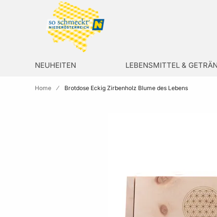
Zur Homepage
search
NEUHEITEN
LEBENSMITTEL & GETRÄ
Home
Brotdose Eckig Zirbenholz Blume des Lebens
Skip to the end of the images gallery