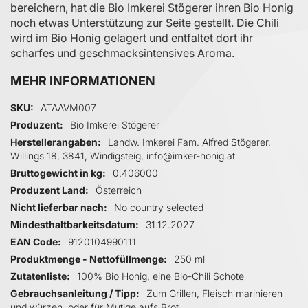
bereichern, hat die Bio Imkerei Stögerer ihren Bio Honig
noch etwas Unterstützung zur Seite gestellt. Die Chili
wird im Bio Honig gelagert und entfaltet dort ihr
scharfes und geschmacksintensives Aroma.
MEHR INFORMATIONEN
Mehr Informationen
SKU
ATAAVM007
Produzent
Bio Imkerei Stögerer
Herstellerangaben
Landw. Imkerei Fam. Alfred Stögerer,
Willings 18, 3841, Windigsteig, info@imker-honig.at
Bruttogewicht in kg
0.406000
Produzent Land
Österreich
Nicht lieferbar nach
No country selected
Mindesthaltbarkeitsdatum
31.12.2027
EAN Code
9120104990111
Produktmenge - Nettofüllmenge
250 ml
Zutatenliste
100% Bio Honig, eine Bio-Chili Schote
Gebrauchsanleitung / Tipp
Zum Grillen, Fleisch marinieren
und würzen, oder für Mutige aufs Brot