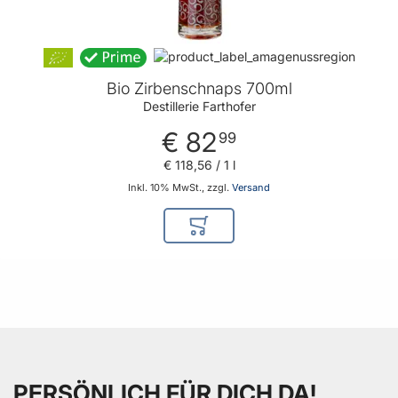
Bio Zirbenschnaps 700ml
Destillerie Farthofer
€ 82
99
€ 118
,
56
/ 1 l
Inkl. 10% MwSt., zzgl.
Versand
In den Warenkorb
PERSÖNLICH FÜR DICH DA!