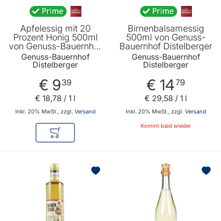
Apfelessig mit 20
Birnenbalsamessig
Prozent Honig 500ml
500ml von Genuss-
von Genuss-Bauernhof
Bauernhof Distelberger
Distelberger
Genuss-Bauernhof
Genuss-Bauernhof
Distelberger
Distelberger
€ 9
€ 14
39
79
€ 18
,
78
/ 1 l
€ 29
,
58
/ 1 l
Inkl. 20% MwSt., zzgl.
Versand
Inkl. 20% MwSt., zzgl.
Versand
Kommt bald wieder
In den Warenkorb
BELIEBT