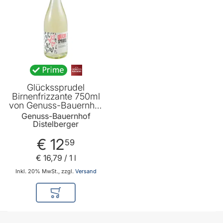
Glückssprudel
Birnenfrizzante 750ml
von Genuss-Bauernhof
Distelberger
Genuss-Bauernhof
Distelberger
€ 12
59
€ 16
,
79
/ 1 l
Inkl. 20% MwSt., zzgl.
Versand
In den Warenkorb