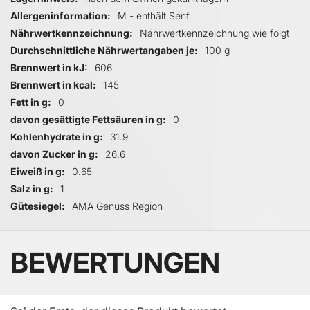
Allergeninformation
M - enthält Senf
Nährwertkennzeichnung
Nährwertkennzeichnung wie folgt
Durchschnittliche Nährwertangaben je
100 g
Brennwert in kJ
606
Brennwert in kcal
145
Fett in g
0
davon gesättigte Fettsäuren in g
0
Kohlenhydrate in g
31.9
davon Zucker in g
26.6
Eiweiß in g
0.65
Salz in g
1
Gütesiegel
AMA Genuss Region
BEWERTUNGEN