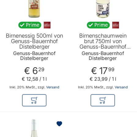
Birnenessig 500ml von
Birnenschaumwein
Genuss-Bauernhof
brut 750ml von
Distelberger
Genuss-Bauernhof
Distelberger
Genuss-Bauernhof
Genuss-Bauernhof
Distelberger
Distelberger
€ 6
€ 17
29
99
€ 12
,
58
/ 1 l
€ 23
,
99
/ 1 l
Inkl. 20% MwSt., zzgl.
Versand
Inkl. 20% MwSt., zzgl.
Versand
In den Warenkorb
In den Warenkor