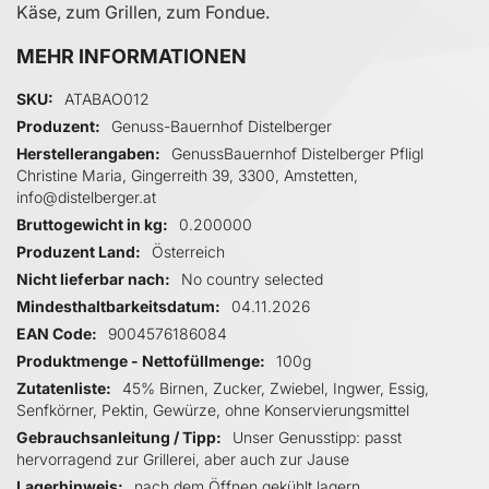
Käse, zum Grillen, zum Fondue.
MEHR INFORMATIONEN
Mehr Informationen
SKU
ATABAO012
Produzent
Genuss-Bauernhof Distelberger
Herstellerangaben
GenussBauernhof Distelberger Pfligl
Christine Maria, Gingerreith 39, 3300, Amstetten,
info@distelberger.at
Bruttogewicht in kg
0.200000
Produzent Land
Österreich
Nicht lieferbar nach
No country selected
Mindesthaltbarkeitsdatum
04.11.2026
EAN Code
9004576186084
Produktmenge - Nettofüllmenge
100g
Zutatenliste
45% Birnen, Zucker, Zwiebel, Ingwer, Essig,
Senfkörner, Pektin, Gewürze, ohne Konservierungsmittel
Gebrauchsanleitung / Tipp
Unser Genusstipp: passt
hervorragend zur Grillerei, aber auch zur Jause
Lagerhinweis
nach dem Öffnen gekühlt lagern