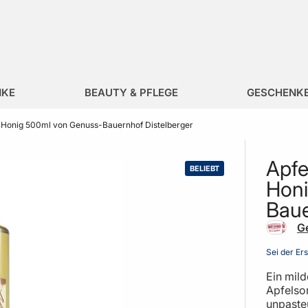
NKE
BEAUTY & PFLEGE
GESCHENK
t Honig 500ml von Genuss-Bauernhof Distelberger
Apfe
BELIEBT
Honi
Baue
G
Sei der Er
Ein mild
Apfelsor
unpaste