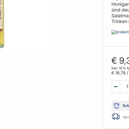
Honigan
sind deu
Salatmar
Trinken 
€ 9,
Inkl. 10% 
€ 18,78
/ 
Sch
Ver