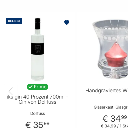
BELIEBT
Handgraviertes Wi
iks gin 40 Prozent 700ml -
Gin von Dollfuss
Gläserkastl Glasg
Dollfuss
€ 34
99
€ 35
99
€ 34
,
99
/ 1 St