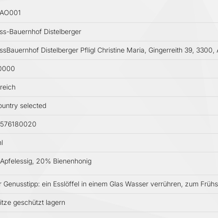
AO001
s-Bauernhof Distelberger
sBauernhof Distelberger Pfligl Christine Maria, Gingerreith 39, 3300, 
0000
reich
untry selected
576180020
l
Apfelessig, 20% Bienenhonig
 Genusstipp: ein Esslöffel in einem Glas Wasser verrühren, zum Frühs
itze geschützt lagern