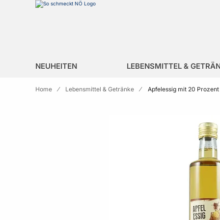
Zur Homepage
search
NEUHEITEN
LEBENSMITTEL & GETRÄ
Home
Lebensmittel & Getränke
Apfelessig mit 20 Prozen
Skip to the end of the images gallery