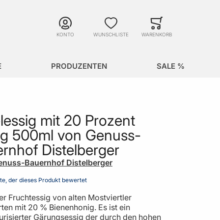
Suche
Minicart
Suche schließen
KONTO
WUNSCHLISTE
WARENKORB
E
PRODUZENTEN
SALE %
lessig mit 20 Prozent
g 500ml von Genuss-
rnhof Distelberger
enuss-Bauernhof Distelberger
ste, der dieses Produkt bewertet
er Fruchtessig von alten Mostviertler
ten mit 20 % Bienenhonig. Es ist ein
urisierter Gärungsessig der durch den hohen