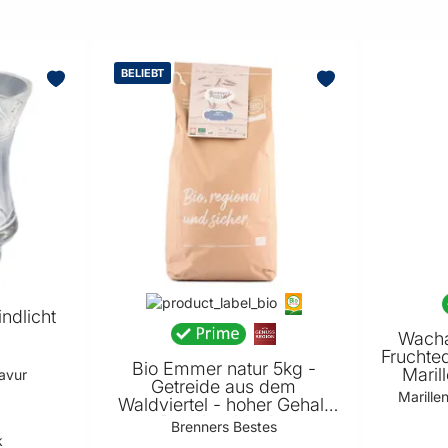
BELIEBT
ndlicht
Wacha
Fruchte
Bio Emmer natur 5kg -
Maril
ravur
Getreide aus dem
Marille
Waldviertel - hoher Gehalt
an Protein - ideal zum
Brenners Bestes
Backen - Großgebinde für
k