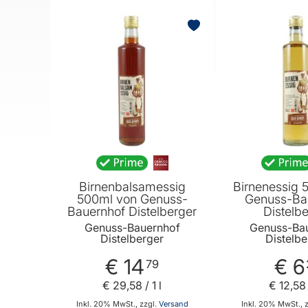
BELIEBT
Birnenbalsamessig
Birnenessig 
500ml von Genuss-
Genuss-Ba
Bauernhof Distelberger
Distelb
Genuss-Bauernhof
Genuss-Ba
Distelberger
Distelbe
€ 14
€ 6
79
€ 29
,
58
/ 1 l
€ 12
,
58
Inkl. 20% MwSt., zzgl.
Versand
Inkl. 20% MwSt., 