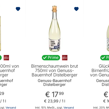
500ml von
Birnenschaumwein brut
Glüc
uernhof
750ml von Genuss-
Birnenfr
erger
Bauernhof Distelberger
von Genu
Dist
uernhof
Genuss-Bauernhof
Genuss
rger
Distelberger
Dis
€ 17
€
29
99
/ 1 l
€ 23
,
99
/ 1 l
€ 1
zzgl.
Versand
Inkl. 10% MwSt., zzgl.
Versand
Inkl. 20% Mw