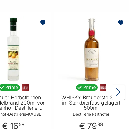
uer Herbstbirnen
WHISKY Braugerste 2014
delbrand 200ml von
im Starkbierfass gelagert
lenhof-Destillerie-
500ml
KAUSL
nhof-Destillerie-KAUSL
Destillerie Farthofer
€ 16
€ 79
59
99