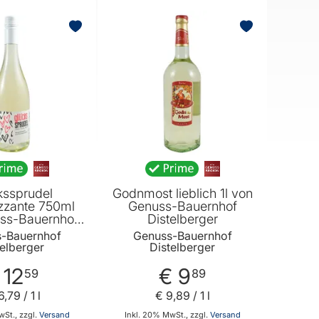
kssprudel
Godnmost lieblich 1l von
izzante 750ml
Genuss-Bauernhof
ss-Bauernhof
Distelberger
elberger
-Bauernhof
Genuss-Bauernhof
telberger
Distelberger
 12
€ 9
59
89
6
,
79
/ 1 l
€ 9
,
89
/ 1 l
St., zzgl.
Versand
Inkl. 20% MwSt., zzgl.
Versand