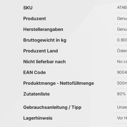
Mehr Informationen
SKU
ATAB
Produzent
Genus
Herstellerangaben
Genus
Bruttogewicht in kg
0.90
Produzent Land
Öster
Nicht lieferbar nach
No co
EAN Code
9004
Produktmenge - Nettofüllmenge
500m
Zutatenliste
‌80% 
Gebrauchsanleitung / Tipp
Unser
Lagerhinweis
Vor H