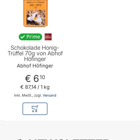
Schokolade Honig-
Trüffel 70g von Abhof
Höfinger
Abhof Höfinger
€ 6
10
€ 87
,
14
/ 1 kg
Inkl. MwSt., zzgl.
Versand
In den Warenkorb