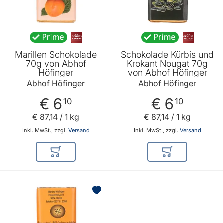
Marillen Schokolade
Schokolade Kürbis und
70g von Abhof
Krokant Nougat 70g
Höfinger
von Abhof Höfinger
Abhof Höfinger
Abhof Höfinger
€ 6
€ 6
10
10
€ 87
,
14
/ 1 kg
€ 87
,
14
/ 1 kg
Inkl. MwSt., zzgl.
Versand
Inkl. MwSt., zzgl.
Versand
In den Warenkorb
In den Warenkor