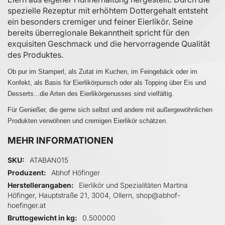
spezielle Rezeptur mit erhöhtem Dottergehalt entsteht
ein besonders cremiger und feiner Eierlikör. Seine
bereits überregionale Bekanntheit spricht für den
exquisiten Geschmack und die hervorragende Qualität
des Produktes.
Ob pur im Stamperl, als Zutat im Kuchen, im Feingebäck oder im
Konfekt, als Basis für Eierlikörpunsch oder als Topping über Eis und
Desserts...die Arten des Eierlikörgenusses sind vielfältig.
Für Genießer, die gerne sich selbst und andere mit außergewöhnlichen
Produkten verwöhnen und cremigen Eierlikör schätzen.
MEHR INFORMATIONEN
Mehr Informationen
SKU
ATABAN015
Produzent
Abhof Höfinger
Herstellerangaben
Eierlikör und Spezialitäten Martina
Höfinger, Hauptstraße 21, 3004, Ollern, shop@abhof-
hoefinger.at
Bruttogewicht in kg
0.500000