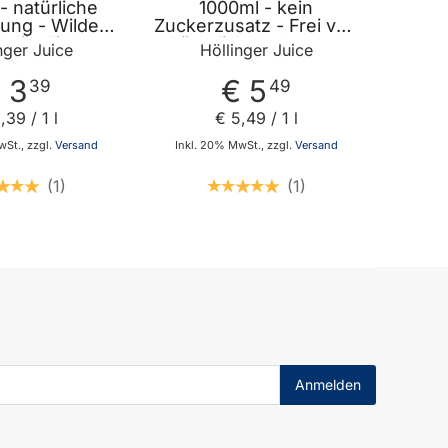
- natürliche
1000ml - kein
hung - Wilde
Zuckerzusatz - Frei von
n ländlichen
künstlichen Aromen
nger Juice
Höllinger Juice
bstwiesen -
Farbstoffen und
künstliche
Konservierungsstoffen
 3
€ 5
39
49
on Höllinger
von Höllinger Juice
Juice
3
,
39
/ 1 l
€ 5
,
49
/ 1 l
St., zzgl.
Versand
Inkl. 20% MwSt., zzgl.
Versand
1
1
In den Warenkorb
In den Warenkorb