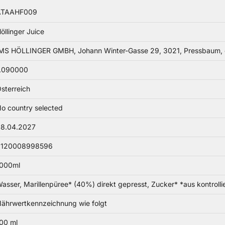
ATAAHF009
öllinger Juice
MS HÖLLINGER GMBH, Johann Winter-Gasse 29, 3021, Pressbaum, of
.090000
sterreich
o country selected
8.04.2027
9120008998596
000ml
asser, Marillenpüree* (40%) direkt gepresst, Zucker* *aus kontrollie
ährwertkennzeichnung wie folgt
00 ml