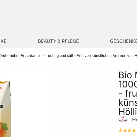
NKE
BEAUTY & PFLEGE
GESCHENK
0ml - hoher Fruchtanteil - fruchtig und süß - Frei von künstlichen Aromen von H
Bio 
1000
- fr
kün
Höll
Hö