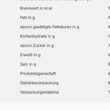
Brennwert in kcal
5
Fett in g
0
davon gesättigte Fettsäuren in g
0
Kohlenhydrate in g
1
davon Zucker in g
1
Eiweiß in g
0
Salz in g
0
Produkteigenschaft
b
Getränkeverpackung
Verpackungsmaterial
T