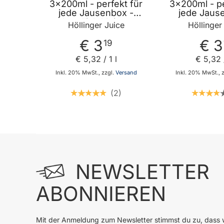
3x200ml - perfekt für
3x200ml - pe
jede Jausenbox -
jede Jaus
handlich kleiner
handlich 
Höllinger Juice
Höllinger
Durstlöscher - mit
Durstlösch
Strohhalm von Höllinger
Strohhalm von
€ 3
€ 3
19
Juice
Juic
€ 5
,
32
/ 1 l
€ 5
,
32
/
Inkl. 20% MwSt., zzgl.
Versand
Inkl. 20% MwSt., 
2
In den Warenkorb
In
NEWSLETTER
ABONNIEREN
Mit der Anmeldung zum Newsletter stimmst du zu, dass w