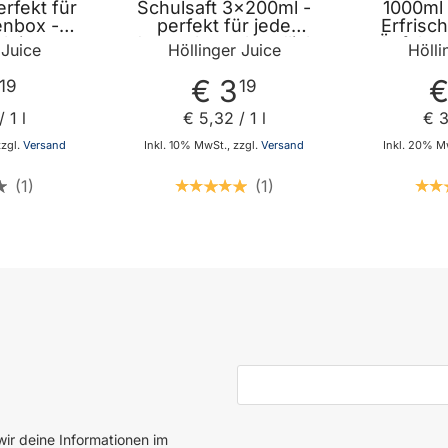
rfekt für
Schulsaft 3x200ml -
1000ml 
enbox -
perfekt für jede
Erfrisc
kleiner
Jausenbox - handlich
Äpfel vo
 Juice
Höllinger Juice
Hölli
er - mit
kleiner Durstlöscher -
Streuo
 Höllinger
mit Strohhalm von
ohne 
€ 3
€
19
19
e
Höllinger Juice
Aromen v
 1 l
€ 5
,
32
/ 1 l
€ 
zzgl.
Versand
Inkl. 10% MwSt., zzgl.
Versand
Inkl. 20% Mw
1
1
 den Warenkorb
In den Warenkorb
E-Mail-Adresse
ir deine Informationen im