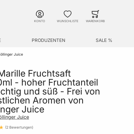
Suche
Minicart
Suche schließen
KONTO
WUNSCHLISTE
WARENKORB
E
PRODUZENTEN
SALE %
öllinger Juice
Marille Fruchtsaft
ml - hoher Fruchtanteil
uchtig und süß - Frei von
stlichen Aromen von
inger Juice
llinger Juice
2
Bewertungen