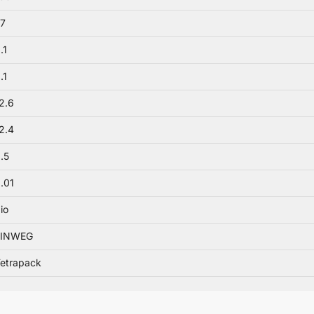
7
.1
.1
2.6
2.4
.5
.01
io
EINWEG
etrapack