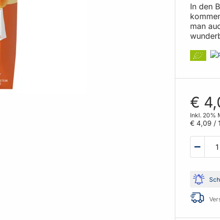
In den B
kommen 
man auch
wunderb
€ 4
Inkl. 20% 
€ 4,09
/ 1
Sch
Ver