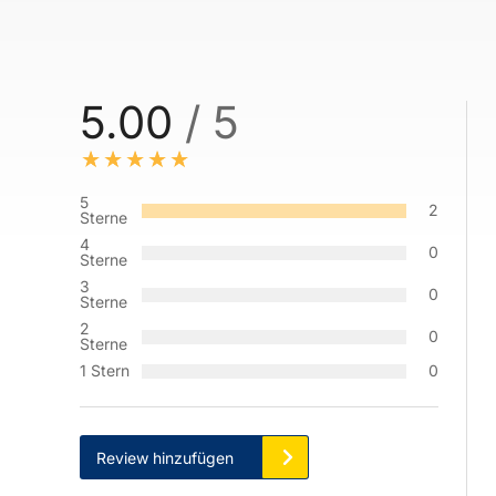
5.00
/ 5
5
2
Sterne
4
0
Sterne
3
0
Sterne
2
0
Sterne
1 Stern
0
Review hinzufügen