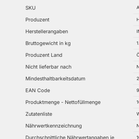
Mehr Informationen
SKU
Produzent
H
Herstellerangaben
I
Bruttogewicht in kg
1
Produzent Land
Ö
Nicht lieferbar nach
N
Mindesthaltbarkeitsdatum
2
EAN Code
Produktmenge - Nettofüllmenge
1
Zutatenliste
W
Nährwertkennzeichnung
N
Durchschnittliche Nährwertangaben je
1