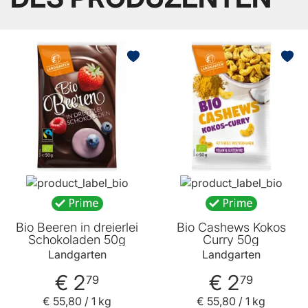
Bio Beeren in dreierlei
Bio Cashews Kokos
Schokoladen 50g
Curry 50g
Landgarten
Landgarten
€ 2
€ 2
79
79
€ 55
,
80
/ 1 kg
€ 55
,
80
/ 1 kg