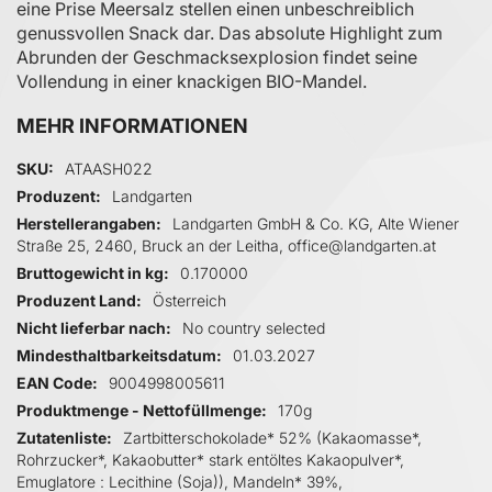
eine Prise Meersalz stellen einen unbeschreiblich
genussvollen Snack dar. Das absolute Highlight zum
Abrunden der Geschmacksexplosion findet seine
Vollendung in einer knackigen BIO-Mandel.
MEHR INFORMATIONEN
Mehr Informationen
SKU
ATAASH022
Produzent
Landgarten
Herstellerangaben
Landgarten GmbH & Co. KG, Alte Wiener
Straße 25, 2460, Bruck an der Leitha, office@landgarten.at
Bruttogewicht in kg
0.170000
Produzent Land
Österreich
Nicht lieferbar nach
No country selected
Mindesthaltbarkeitsdatum
01.03.2027
EAN Code
9004998005611
Produktmenge - Nettofüllmenge
170g
Zutatenliste
Zartbitterschokolade* 52% (Kakaomasse*,
Rohrzucker*, Kakaobutter* stark entöltes Kakaopulver*,
Emuglatore : Lecithine (Soja)), Mandeln* 39%,