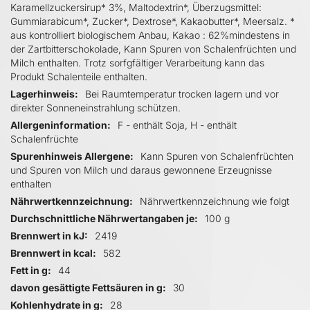
Karamellzuckersirup* 3%, Maltodextrin*, Überzugsmittel:
Gummiarabicum*, Zucker*, Dextrose*, Kakaobutter*, Meersalz. *
aus kontrolliert biologischem Anbau, Kakao : 62%mindestens in
der Zartbitterschokolade, Kann Spuren von Schalenfrüchten und
Milch enthalten. Trotz sorfgfältiger Verarbeitung kann das
Produkt Schalenteile enthalten.
Lagerhinweis
Bei Raumtemperatur trocken lagern und vor
direkter Sonneneinstrahlung schützen.
Allergeninformation
F - enthält Soja, H - enthält
Schalenfrüchte
Spurenhinweis Allergene
Kann Spuren von Schalenfrüchten
und Spuren von Milch und daraus gewonnene Erzeugnisse
enthalten
Nährwertkennzeichnung
Nährwertkennzeichnung wie folgt
Durchschnittliche Nährwertangaben je
100 g
Brennwert in kJ
2419
Brennwert in kcal
582
Fett in g
44
davon gesättigte Fettsäuren in g
30
Kohlenhydrate in g
28